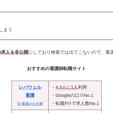
しまう
の求人を非公開
にしており検索では出てこないので、看
おすすめの看護師転職サイト
レバウェル
・
4.3人に1人
利用
看護
・Googleの口ｺﾐNo.1
・転職ｻｲﾄで求人数No.1
旧 看護のお仕事