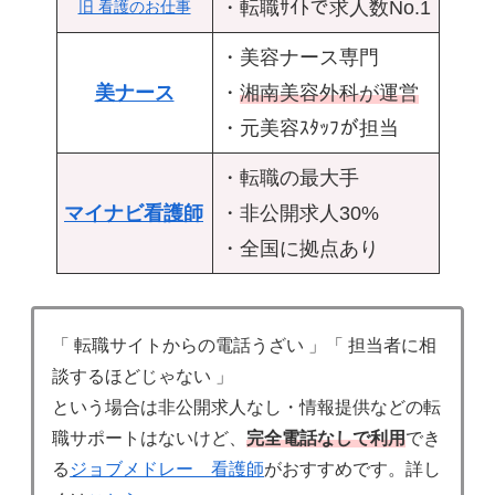
・転職ｻｲﾄで求人数No.1
旧 看護のお仕事
・美容ナース専門
美ナース
・
湘南美容外科が運営
・元美容ｽﾀｯﾌが担当
・転職の最大手
マイナビ看護師
・非公開求人30%
・全国に拠点あり
「 転職サイトからの電話うざい 」「 担当者に相
談するほどじゃない 」
という場合は非公開求人なし・情報提供などの転
職サポートはないけど、
完全電話なしで利用
でき
る
ジョブメドレー 看護師
がおすすめです。詳し